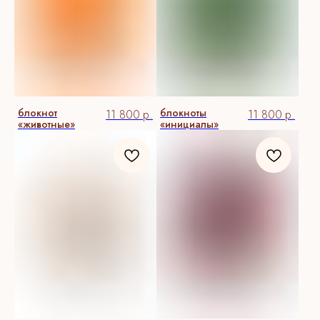
блокнот
блокноты
11 800
р.
11 800
р.
«животные»
«инициалы»