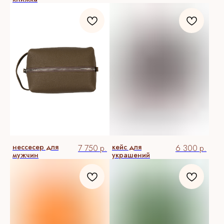
нессесер для
кейс для
7 750
р.
6 300
р.
мужчин
украшений