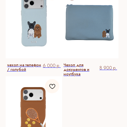
ГЛАВНАЯ
сертификаты
упаковка
персонализация
о бренде
доставка
ИП Толстова Мария Сергеевна
Договор-оферта
ОГРНИП 323774600704274
Политика конфиденциальности
ИНН 772832332260
[ РАЗРАБОТКА САЙТА ]
чехол на телефон
Чехол для
6 000
р.
8 900
р.
/ голубой
документов и
ноутбука