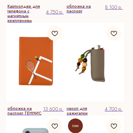
Картхолдер для
обложка на
8 100
р.
телефона с
паспорт
4 750
р.
магнитным
креплением
Keybell
обложка на
чехол для
13 600
р.
4 700
р.
паспорт ТЕННИС
зажигалки
КАТАЛОГ
питомцы
спорт
легенда
цветы
new