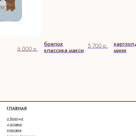
брелок
картхол
5 700
р.
6 000
р.
классика макси
мини
ВНАЯ
енде
вка
вка
онализация