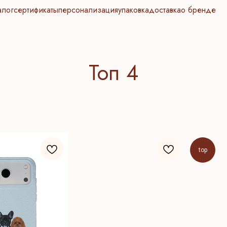
алог
сертификаты
персонализация
упаковка
доставка
о бренде
Топ 4
top