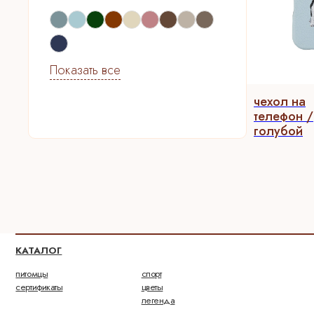
Показать все
чехол на
телефон /
голубой
ГЛА
КАТАЛОГ
питомцы
спорт
о бр
сертификаты
цветы
доста
легенда
упако
перс