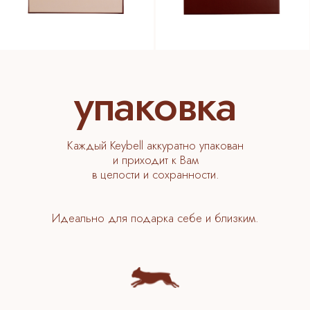
Каждый Keybell аккуратно упакован
и приходит к Вам
в целости и сохранности.
Идеально для подарка себе и близким.
Keybell
КАТАЛОГ
питомцы
спорт
легенда
цветы
ГЛАВНАЯ
сертификаты
упаковка
персонализация
о бренде
доставка