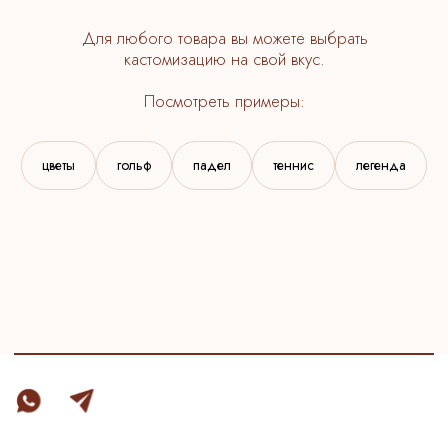
ГЛАВНАЯ
сертификаты
упаковка
персонализация
о бренде
доставка
цветы
гольф
падел
теннис
легенда
ИП Толстова Мария Сергеевна
Договор-оферта
ОГРНИП 323774600704274
Политика конфиденциальности
ИНН 772832332260