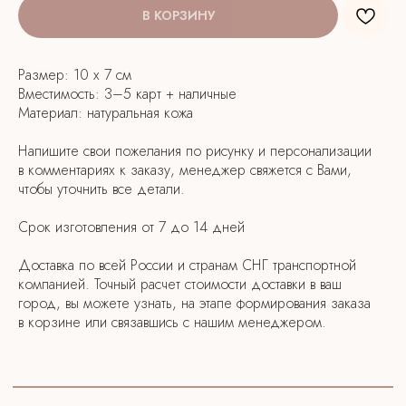
В КОРЗИНУ
Размер: 10 х 7 см
Для любого товара вы можете выбрать
Вместимость: 3–5 карт + наличные
кастомизацию на свой вкус.
Материал: натуральная кожа
Посмотреть примеры:
Напишите свои пожелания по рисунку и персонализации
в комментариях к заказу, менеджер свяжется с Вами,
чтобы уточнить все детали.
Срок изготовления от 7 до 14 дней
Доставка по всей России и странам СНГ транспортной
компанией. Точный расчет стоимости доставки в ваш
город, вы можете узнать, на этапе формирования заказа
в корзине или связавшись с нашим менеджером.
КАТАЛОГ
питомцы
спорт
легенда
цветы