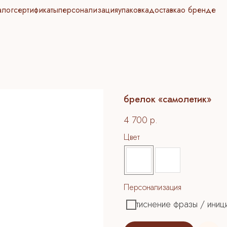
алог
сертификаты
персонализация
упаковка
доставка
о бренде
брелок «самолетик»
4 700
р.
Цвет
Персонализация
тиснение фразы / иниц