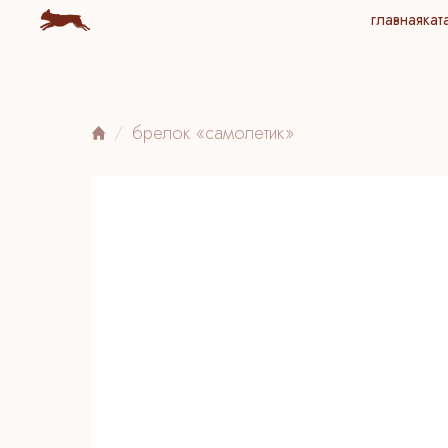
главная
кат
брелок «самолетик»