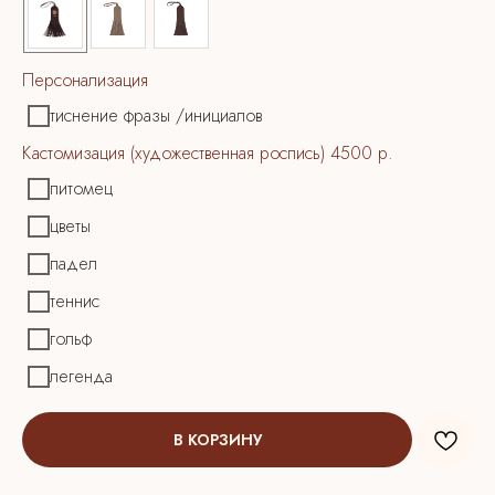
Персонализация
тиснение фразы /инициалов
Кастомизация (художественная роспись) 4500 р.
питомец
цветы
падел
теннис
гольф
легенда
Для любого товара вы можете выбрать
кастомизацию на свой вкус.
Посмотреть примеры:
В КОРЗИНУ