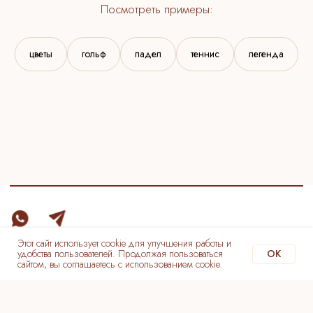
ИП Толстова Мария Сергеевна
Договор-оферта
ОГРНИП 323774600704274
Политика конфиденциальности
ИНН 772832332260
цветы
гольф
падел
теннис
легенда
Этот сайт использует cookie для улучшения работы и
удобства пользователей. Продолжая пользоваться
OK
сайтом, вы соглашаетесь с использованием cookie.