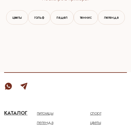
персонализация
о бренде
доставка
цветы
гольф
падел
теннис
легенда
ИП Толстова Мария Сергеевна
Договор-оферта
ОГРНИП 323774600704274
Политика конфиденциальности
ИНН 772832332260