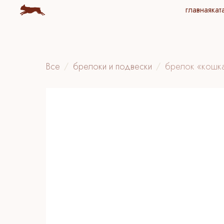
главная
кат
Все
брелоки и подвески
брелок «кошк