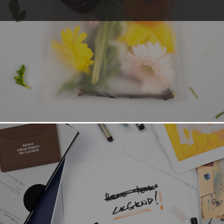
Keybell
КАТАЛОГ
питомцы
спорт
легенда
цветы
ГЛАВНАЯ
сертификаты
упаковка
персонализация
о бренде