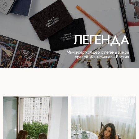
доставка
ИП Толстова Мария Сергеевна
Договор-оферта
ОГРНИП 323774600704274
Политика конфиденциальности
ИНН 772832332260
[ РАЗРАБОТКА САЙТА ]