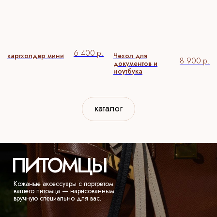
6 400
р.
картхолдер мини
Чехол для
8 900
р.
документов и
ноутбука
СПОРТ
Аксессуары с иллюстрацией
каталог
вашего вида спорта — для
тех, кто живёт этим не только
на корте.