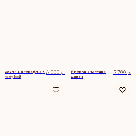
чехол на телефон /
брелок классика
6 000
р.
5 700
р.
голубой
макси
ПИТОМЦЫ
Кожаные аксессуары с портретом
вашего питомца — нарисованным
вручную специально для вас.